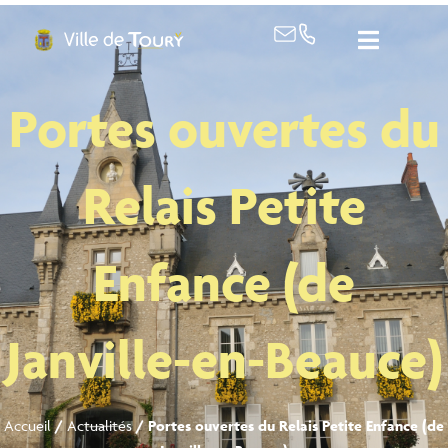
contenu
principal
Portes ouvertes du
Relais Petite
Enfance (de
Janville-en-Beauce)
Accueil
/
Actualités
/
Portes ouvertes du Relais Petite Enfance (de