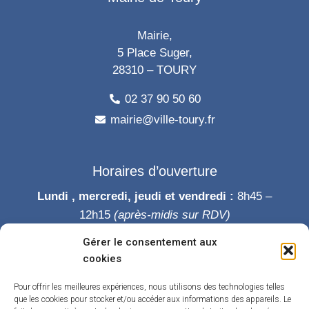
Mairie,
5 Place Suger,
28310 – TOURY
02 37 90 50 60
mairie@ville-toury.fr
Horaires d’ouverture
Lundi , mercredi, jeudi et vendredi :
8h45 –
12h15
(après-midis sur RDV)
Mardi :
8h45-12h15 puis 14h-19h
Gérer le consentement aux
Samedi :
9h-12h
cookies
Permanence des élus le samedi matin
Pour offrir les meilleures expériences, nous utilisons des technologies telles
que les cookies pour stocker et/ou accéder aux informations des appareils. Le