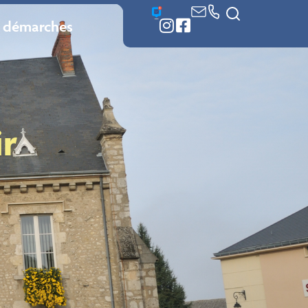
 démarches
ir