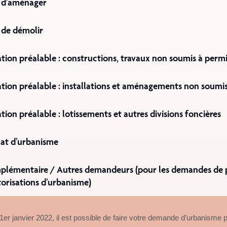
 d’aménager
 de démolir
ation préalable : constructions, travaux non soumis à perm
ation préalable : installations et aménagements non soumi
tion préalable : lotissements et autres divisions foncières
icat d’urbanisme
plémentaire / Autres demandeurs (pour les demandes de 
torisations d’urbanisme)
1er janvier 2022, il est possible de faire votre demande d’urbanisme 