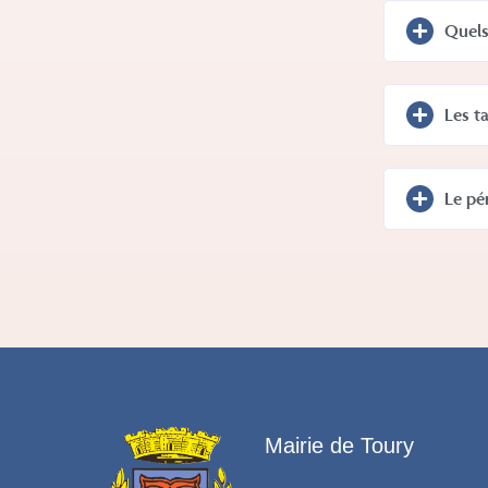
Quels
Les t
Le pé
Mairie de Toury