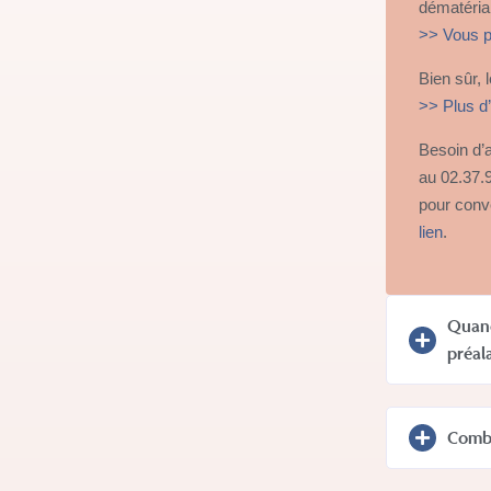
dématéria
>> Vous p
Bien sûr,
>> Plus d’
Besoin d’
au 02.37.
pour conve
lien
.
Quand
préal
Combi