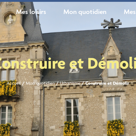
Mes loisirs
Mon quotidien
Mes
onstruire et Démol
Accueil
/
Mon quotidien
/
Urbanisme
/
Construire et Démolir