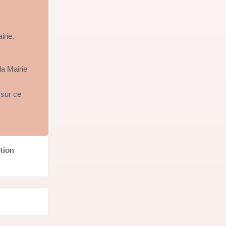
irie.
la Mairie
 sur ce
tion