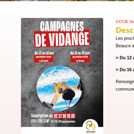
CCCB
,
Se
Desc
Les proch
Beauce au
> Du 12 
> Du 16 a
Renseign
communes