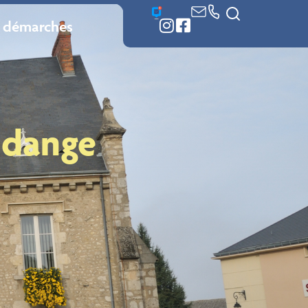
 démarches
idange