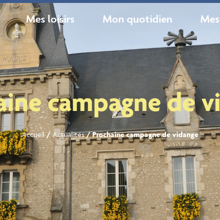
Mes loisirs
Mon quotidien
Mes
aine campagne de v
Accueil
/
Actualités
/
Prochaine campagne de vidange