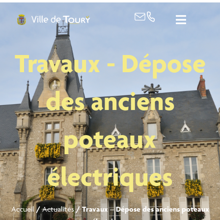
contenu
principal
Travaux - Dépose
des anciens
poteaux
électriques
Accueil
/
Actualités
/
Travaux – Dépose des anciens poteaux