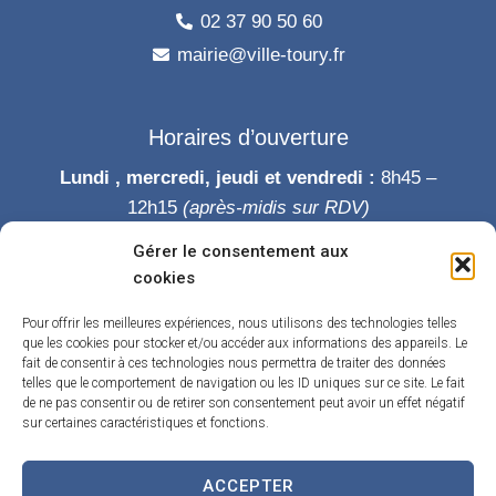
02 37 90 50 60
mairie@ville-toury.fr
Horaires d’ouverture
Lundi , mercredi, jeudi et vendredi :
8h45 –
12h15
(après-midis sur RDV)
Mardi :
8h45-12h15 puis 14h-19h
Gérer le consentement aux
Samedi :
9h-12h
cookies
Permanence des élus le samedi matin
Pour offrir les meilleures expériences, nous utilisons des technologies telles
que les cookies pour stocker et/ou accéder aux informations des appareils. Le
fait de consentir à ces technologies nous permettra de traiter des données
telles que le comportement de navigation ou les ID uniques sur ce site. Le fait
de ne pas consentir ou de retirer son consentement peut avoir un effet négatif
sur certaines caractéristiques et fonctions.
ACCEPTER
Accueil
Accessibilité
Contact
Confidentialité