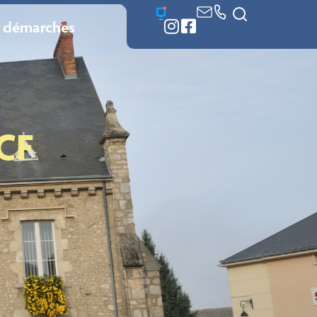
 démarches
CF