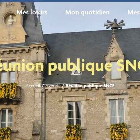
Mes loisirs
Mon quotidien
Mes
éunion publique SN
Accueil
/
Agenda
/
Réunion publique SNCF