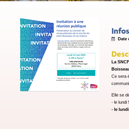
Info
Date 
Desc
La SNCF 
Boisseau
Ce sera é
communica
Elle se d
- le lund
- le lun