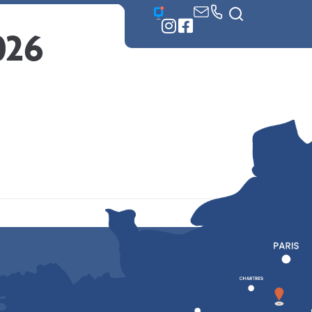
 démarches
026