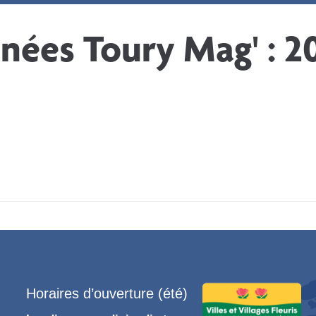
Mes loisirs
Mon quotidien
Mes
nées Toury Mag' :
2
Horaires d’ouverture (été)