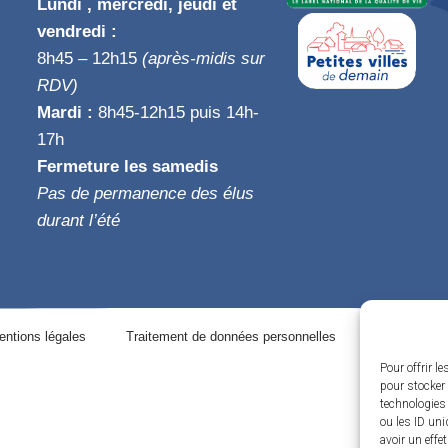
Lundi , mercredi, jeudi et
vendredi :
8h45 – 12h15
(après-midis sur
RDV)
Mardi :
8h45-12h15 puis 14h-
17h
Fermeture les samedis
Pas de permanence des élus
durant l’été
entions légales
Traitement de données personnelles
Plan du site
Pour offrir l
pour stocker 
technologies
ou les ID uni
avoir un effe