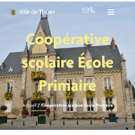
contenu
principal
Coopérative
scolaire École
Primaire
Accueil
/
Coopérative scolaire École Primaire