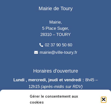
Mairie de Toury
Mairie,
5 Place Suger,
28310 – TOURY
02 37 90 50 60
mairie@ville-toury.fr
Horaires d’ouverture
Lundi , mercredi, jeudi et vendredi :
8h45 –
12h15
(après-midis sur RDV)
Mardi :
8h45-12h15 puis 14h-19h
Gérer le consentement aux
Samedi :
9h-12h
cookies
Permanence des élus le samedi matin