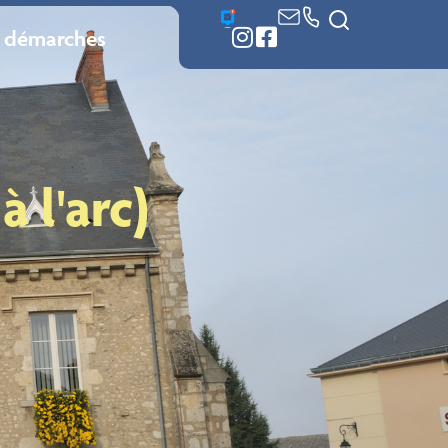
 démarches
à l'arc)