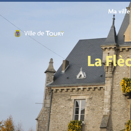
contenu
principal
Ma ville
La Flèc