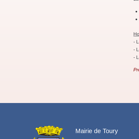
Ho
- 
- 
- 
Pr
Mairie de Toury