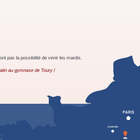
nt pas la possibilité de venir les mardis.
matin au gymnase de Toury !