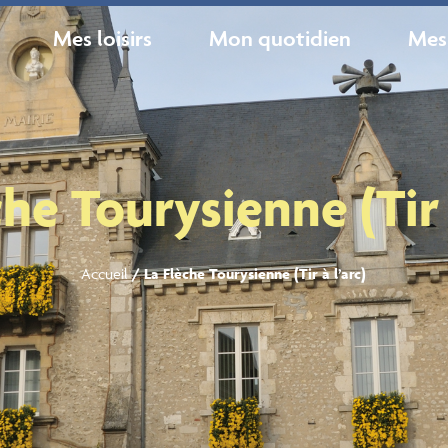
Mes loisirs
Mon quotidien
Mes
he Tourysienne (Tir 
Accueil
/
La Flèche Tourysienne (Tir à l’arc)