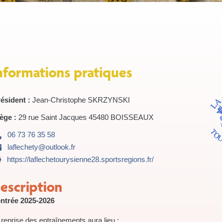
nformations pratiques
ésident :
Jean-Christophe SKRZYNSKI
ège :
29 rue Saint Jacques 45480 BOISSEAUX
06 73 76 35 58
laflechety@outlook.fr
https://laflechetourysienne28.sportsregions.fr/
escription
ntrée 2025-2026
 reprise des entraînements aura lieu :