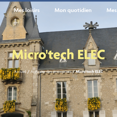
Mes loisirs
Mon quotidien
Mes
Micro'tech ELEC
Accueil
/
Annuaire des entreprises
/
Micro’tech ELEC