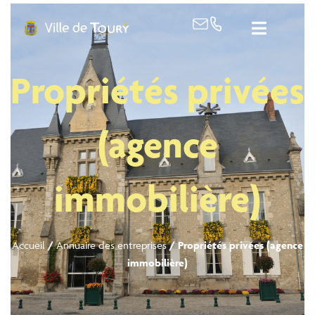
contenu
principal
Propriétés privées
(agence
immobilière)
Accueil
/
Annuaire des entreprises
/
Propriétés privées (agence
immobilière)