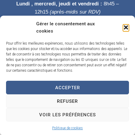
Lundi , mercredi, jeudi et vendredi :
8h45 –
12h15
(après-midis sur RDV)
Mardi :
8h45-12h15 puis 14h-19h
Gérer le consentement aux
Samedi :
9h-12h
cookies
Permanence des élus le samedi matin
Pour offrir les meilleures expériences, nous utilisons des technologies telles
que les cookies pour stocker et/ou accéder aux informations des appareils. Le
fait de consentir à ces technologies nous permettra de traiter des données
telles que le comportement de navigation ou les ID uniques sur ce site. Le fait
de ne pas consentir ou de retirer son consentement peut avoir un effet négatif
sur certaines caractéristiques et fonctions.
ACCEPTER
Accueil
Accessibilité
Contact
Confidentialité
REFUSER
Mentions légales
Traitement de données personnelles
Plan du site
VOIR LES PRÉFÉRENCES
Propulsé par Utopia
(sites internet de collectivités & GRC/GRU)
Politique de cookies