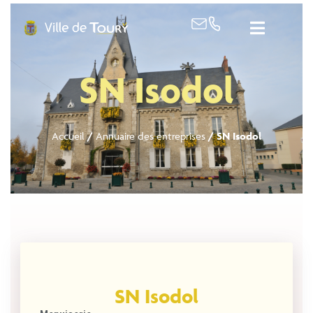
contenu
principal
SN Isodol
Accueil
/
Annuaire des entreprises
/
SN Isodol
SN Isodol