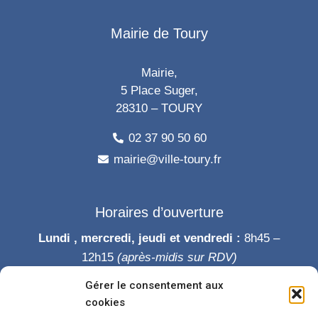
Mairie de Toury
Mairie,
5 Place Suger,
28310 – TOURY
02 37 90 50 60
mairie@ville-toury.fr
Horaires d’ouverture
Lundi , mercredi, jeudi et vendredi :
8h45 –
12h15
(après-midis sur RDV)
Mardi :
8h45-12h15 puis 14h-19h
Gérer le consentement aux
Samedi :
9h-12h
cookies
Permanence des élus le samedi matin