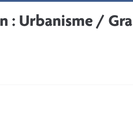
Mes loisirs
Mon quotidien
Mes
n :
Urbanisme / Gra