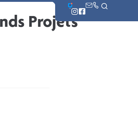
 démarches
nds Projets