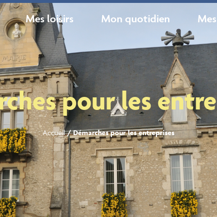
Mes loisirs
Mon quotidien
Mes
ches pour les entre
Accueil
/
Démarches pour les entreprises