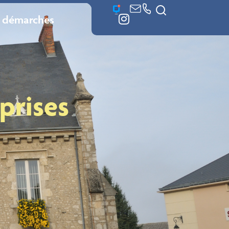
 démarches
prises