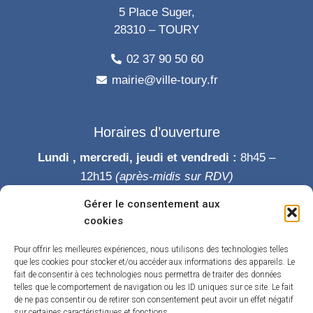
5 Place Suger,
28310 – TOURY
02 37 90 50 60
mairie@ville-toury.fr
Horaires d’ouverture
Lundi , mercredi, jeudi et vendredi :
8h45 –
12h15
(après-midis sur RDV)
Mardi :
8h45-12h15 puis 14h-19h
Gérer le consentement aux
Samedi :
9h-12h
cookies
Permanence des élus le samedi matin
Pour offrir les meilleures expériences, nous utilisons des technologies telles
que les cookies pour stocker et/ou accéder aux informations des appareils. Le
fait de consentir à ces technologies nous permettra de traiter des données
telles que le comportement de navigation ou les ID uniques sur ce site. Le fait
de ne pas consentir ou de retirer son consentement peut avoir un effet négatif
sur certaines caractéristiques et fonctions.