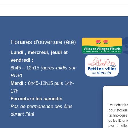
Horaires d’ouverture (été)
Lundi , mercredi, jeudi et
vendredi :
8h45 – 12h15
(après-midis sur
RDV)
Mardi :
8h45-12h15 puis 14h-
17h
Fermeture les samedis
Pour offrir l
Pas de permanence des élus
pour stocker 
durant l’été
technologies
ou les ID uni
avoir un effe