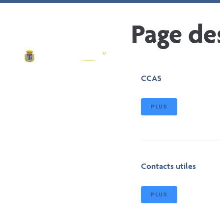
contenu
principal
Ma ville
Page des
CCAS
PLUS
Contacts utiles
PLUS