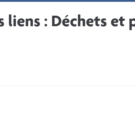
Mes loisirs
Mon quotidien
Mes
 liens :
Déchets et 