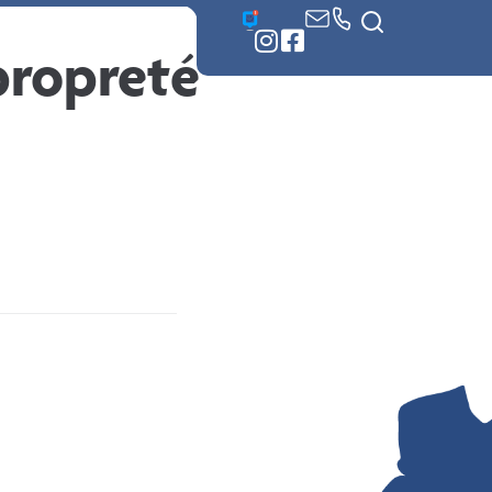
 démarches
propreté