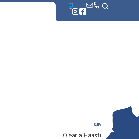
 démarches
SUIV
Olearia Haasti