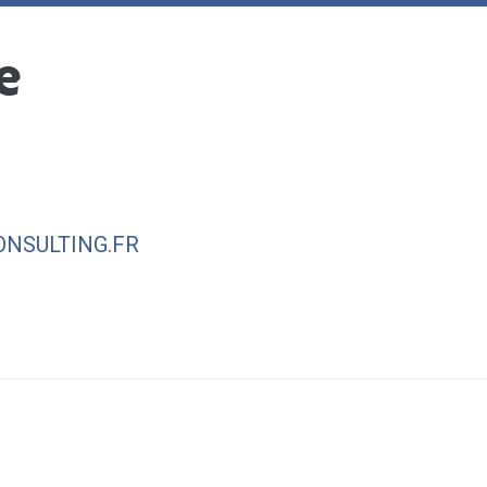
Mes loisirs
Mon quotidien
Mes
e
NSULTING.FR