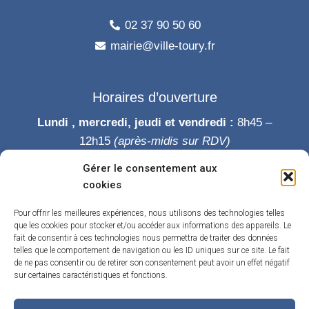
02 37 90 50 60
mairie@ville-toury.fr
Horaires d’ouverture
Lundi , mercredi, jeudi et vendredi :
8h45 –
12h15
(après-midis sur RDV)
Mardi :
8h45-12h15 puis 14h-19h
Gérer le consentement aux
Samedi :
9h-12h
cookies
Permanence des élus le samedi matin
Pour offrir les meilleures expériences, nous utilisons des technologies telles
que les cookies pour stocker et/ou accéder aux informations des appareils. Le
fait de consentir à ces technologies nous permettra de traiter des données
telles que le comportement de navigation ou les ID uniques sur ce site. Le fait
de ne pas consentir ou de retirer son consentement peut avoir un effet négatif
sur certaines caractéristiques et fonctions.