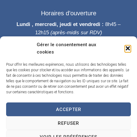
Horaires d’ouverture
Lundi , mercredi, jeudi et vendredi :
8h45 –
12h15
(après-midis sur RDV)
Mardi :
8h45-12h15 puis 14h-19h
Gérer le consentement aux
Samedi :
9h-12h
cookies
Permanence des élus le samedi matin
Pour offrir les meilleures expériences, nous utilisons des technologies telles
que les cookies pour stocker et/ou accéder aux informations des appareils. Le
fait de consentir à ces technologies nous permettra de traiter des données
telles que le comportement de navigation ou les ID uniques sur ce site. Le fait
de ne pas consentir ou de retirer son consentement peut avoir un effet négatif
sur certaines caractéristiques et fonctions.
ACCEPTER
Accueil
Accessibilité
Contact
Confidentialité
REFUSER
Mentions légales
Traitement de données personnelles
Plan du site
VOIR LES PRÉFÉRENCES