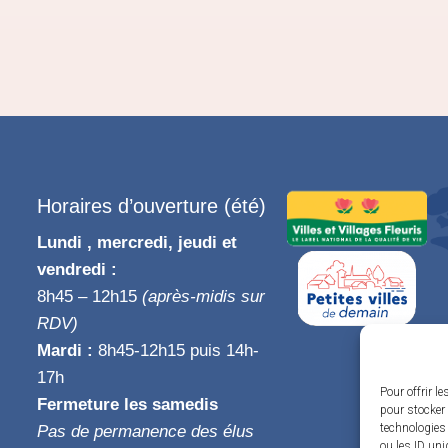
Horaires d’ouverture (été)
Lundi , mercredi, jeudi et
vendredi :
8h45 – 12h15
(après-midis sur
RDV)
Mardi :
8h45-12h15 puis 14h-
17h
Pour offrir l
Fermeture les samedis
pour stocker 
technologies
Pas de permanence des élus
ou les ID uni