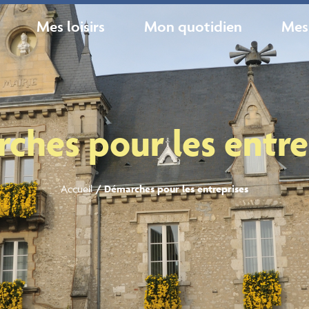
Mes loisirs
Mon quotidien
Mes
ches pour les entre
Accueil
/
Démarches pour les entreprises