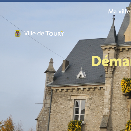
contenu
principal
Ma ville
Démar