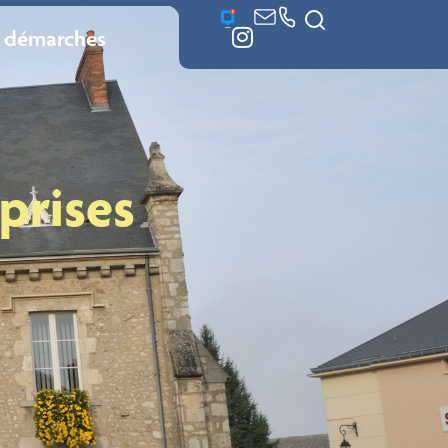
 démarches
prises