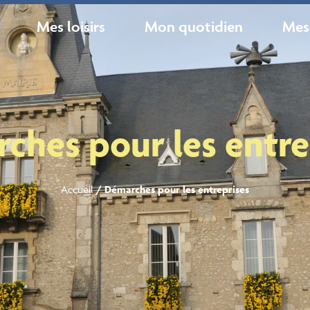
Mes loisirs
Mon quotidien
Mes
ches pour les entre
Accueil
/
Démarches pour les entreprises