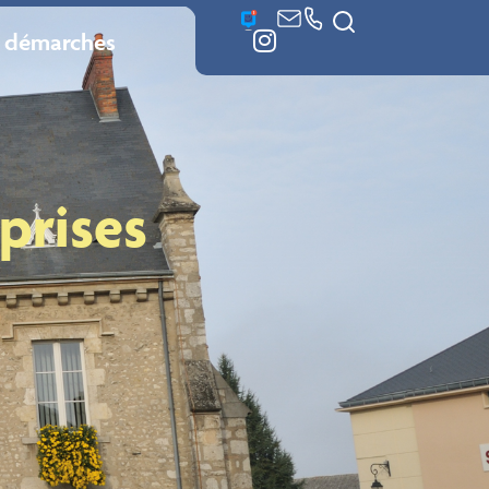
 démarches
prises