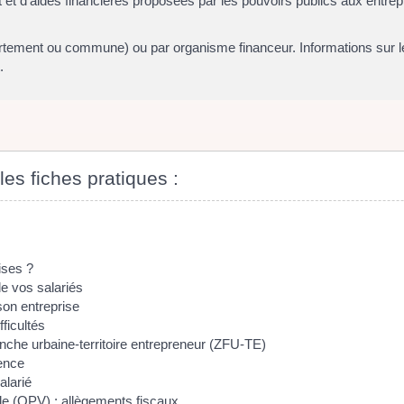
 d'aides financières proposées par les pouvoirs publics aux entrepri
partement ou commune) ou par organisme financeur. Informations sur les
.
les fiches pratiques :
ises ?
de vos salariés
son entreprise
fficultés
nche urbaine-territoire entrepreneur (ZFU-TE)
ience
alarié
ville (QPV) : allègements fiscaux