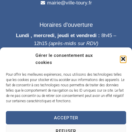
mairie@ville-toury.fr
Horaires d’ouverture
Lundi , mercredi, jeudi et vendredi :
8h45 –
12h15
(après-midis sur RDV)
Mardi :
8h45-12h15 puis 14h-19h
Gérer le consentement aux
Samedi :
9h-12h
cookies
Permanence des élus le samedi matin
Pour offrir les meilleures expériences, nous utilisons des technologies telles
que les cookies pour stocker et/ou accéder aux informations des appareils. Le
fait de consentir à ces technologies nous permettra de traiter des données
telles que le comportement de navigation ou les ID uniques sur ce site. Le fait
de ne pas consentir ou de retirer son consentement peut avoir un effet négatif
sur certaines caractéristiques et fonctions.
ACCEPTER
Accueil
Accessibilité
Contact
Confidentialité
REFUSER
Mentions légales
Traitement de données personnelles