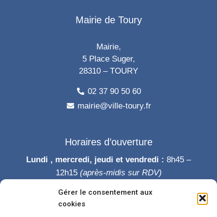
Mairie de Toury
Mairie,
5 Place Suger,
28310 – TOURY
02 37 90 50 60
mairie@ville-toury.fr
Horaires d’ouverture
Lundi , mercredi, jeudi et vendredi :
8h45 –
12h15
(après-midis sur RDV)
Mardi :
8h45-12h15 puis 14h-19h
Gérer le consentement aux
Samedi :
9h-12h
cookies
Permanence des élus le samedi matin