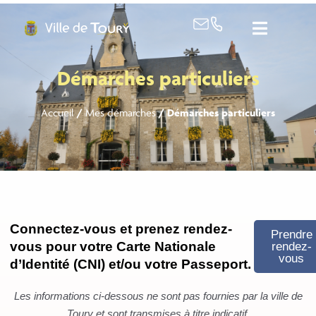
contenu
principal
Démarches particuliers
Accueil
/
Mes démarches
/
Démarches particuliers
Connectez-vous et prenez rendez-
Prendre
vous pour votre Carte Nationale
rendez-
vous
d’Identité (CNI) et/ou votre Passeport.
Les informations ci-dessous ne sont pas fournies par la ville de
Toury et sont transmises à titre indicatif.