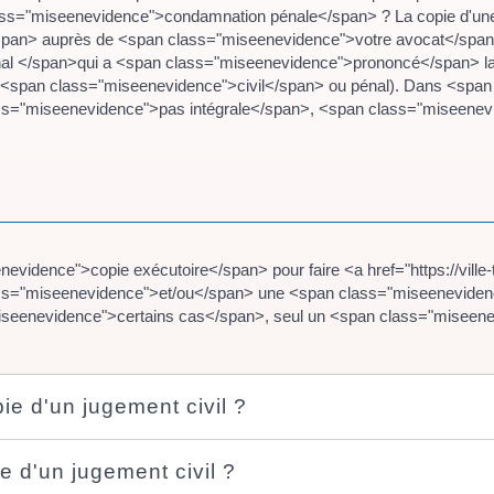
ss="miseenevidence">condamnation pénale</span> ? La copie d'une d
an> auprès de <span class="miseenevidence">votre avocat</span>. 
unal </span>qui a <span class="miseenevidence">prononcé</span> l
<span class="miseenevidence">civil</span> ou pénal). Dans <span 
ass="miseenevidence">pas intégrale</span>, <span class="miseenevi
idence">copie exécutoire</span> pour faire <a href="https://ville-
s="miseenevidence">et/ou</span> une <span class="miseenevidence
seenevidence">certains cas</span>, seul un <span class="miseenevi
e d'un jugement civil ?
e d'un jugement civil ?