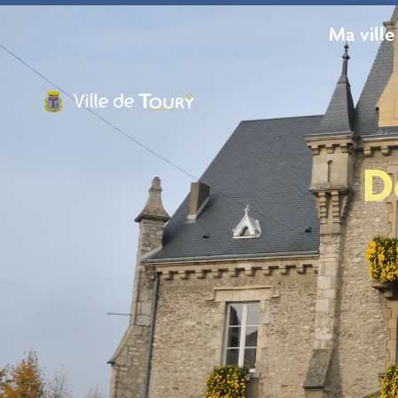
contenu
principal
Ma ville
D