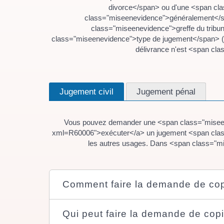
divorce</span> ou d'une <span cla
class="miseenevidence">généralement</sp
class="miseenevidence">greffe du trib
class="miseenevidence">type de jugement</span> (
délivrance n'est <span cl
Jugement civil
Jugement pénal
Vous pouvez demander une <span class="miseenev
xml=R60006">exécuter</a> un jugement <span clas
les autres usages. Dans <span class="mi
Comment faire la demande de copi
Qui peut faire la demande de copi