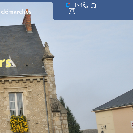
 démarches
rs