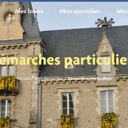
Mes loisirs
Mon quotidien
Mes
émarches particulie
Accueil
/
Mes démarches
/
Démarches particuliers