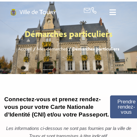
contenu
principal
Démarches particuliers
Accueil
/
Mes démarches
/
Démarches particuliers
Connectez-vous et prenez rendez-
Prendre
vous pour votre Carte Nationale
rendez-
vous
d’Identité (CNI) et/ou votre Passeport.
Les informations ci-dessous ne sont pas fournies par la ville de
Toury et sont transmises à titre indicatif.