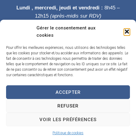
Lundi , mercredi, jeudi et vendredi :
8h45 –
12h15
(après-midis sur RDV)
Mardi :
8h45-12h15 puis 14h-19h
Gérer le consentement aux
Samedi :
9h-12h
cookies
Permanence des élus le samedi matin
Pour offrir les meilleures expériences, nous utilisons des technologies telles
que les cookies pour stocker et/ou accéder aux informations des appareils. Le
fait de consentir à ces technologies nous permettra de traiter des données
telles que le comportement de navigation ou les ID uniques sur ce site. Le fait
de ne pas consentir ou de retirer son consentement peut avoir un effet négatif
sur certaines caractéristiques et fonctions.
ACCEPTER
Accueil
Accessibilité
Contact
Confidentialité
REFUSER
Mentions légales
Traitement de données personnelles
Plan du site
VOIR LES PRÉFÉRENCES
Propulsé par Utopia
(sites internet de collectivités & GRC/GRU)
Politique de cookies