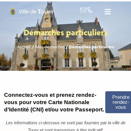
contenu
principal
Démarches particuliers
Accueil
/
Mes démarches
/
Démarches particuliers
Connectez-vous et prenez rendez-
Prendre
vous pour votre Carte Nationale
rendez-
vous
d’Identité (CNI) et/ou votre Passeport.
Les informations ci-dessous ne sont pas fournies par la ville de
Toury et sont transmises à titre indicatif.