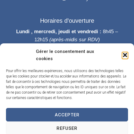
Horaires d’ouverture
Lundi , mercredi, jeudi et vendredi :
8h45 –
12h15
(après-midis sur RDV)
Mardi :
8h45-12h15 puis 14h-19h
Gérer le consentement aux
Samedi :
9h-12h
cookies
Permanence des élus le samedi matin
Pour offrir les meilleures expériences, nous utilisons des technologies telles
que les cookies pour stocker et/ou accéder aux informations des appareils. Le
fait de consentir à ces technologies nous permettra de traiter des données
telles que le comportement de navigation ou les ID uniques sur ce site. Le fait
de ne pas consentir ou de retirer son consentement peut avoir un effet négatif
sur certaines caractéristiques et fonctions.
ACCEPTER
Accueil
Accessibilité
Contact
Confidentialité
REFUSER
Mentions légales
Traitement de données personnelles