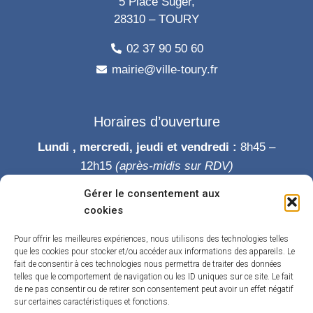
5 Place Suger,
28310 – TOURY
02 37 90 50 60
mairie@ville-toury.fr
Horaires d’ouverture
Lundi , mercredi, jeudi et vendredi :
8h45 –
12h15
(après-midis sur RDV)
Mardi :
8h45-12h15 puis 14h-19h
Gérer le consentement aux
Samedi :
9h-12h
cookies
Permanence des élus le samedi matin
Pour offrir les meilleures expériences, nous utilisons des technologies telles
que les cookies pour stocker et/ou accéder aux informations des appareils. Le
fait de consentir à ces technologies nous permettra de traiter des données
telles que le comportement de navigation ou les ID uniques sur ce site. Le fait
de ne pas consentir ou de retirer son consentement peut avoir un effet négatif
sur certaines caractéristiques et fonctions.