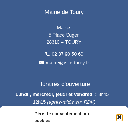
Mairie de Toury
Mairie,
5 Place Suger,
28310 – TOURY
02 37 90 50 60
mairie@ville-toury.fr
Horaires d’ouverture
Lundi , mercredi, jeudi et vendredi :
8h45 –
12h15
(après-midis sur RDV)
Mardi :
8h45-12h15 puis 14h-19h
Gérer le consentement aux
Samedi :
9h-12h
cookies
Permanence des élus le samedi matin