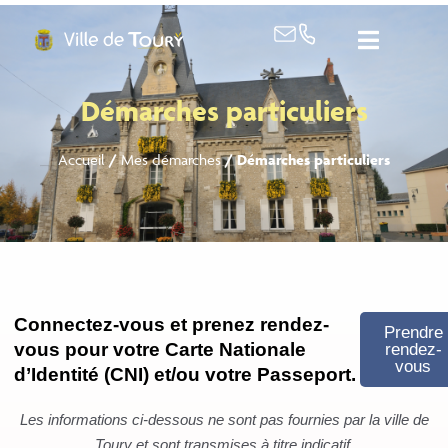
contenu
principal
Démarches particuliers
Accueil
/
Mes démarches
/
Démarches particuliers
Connectez-vous et prenez rendez-
Prendre
vous pour votre Carte Nationale
rendez-
vous
d’Identité (CNI) et/ou votre Passeport.
Les informations ci-dessous ne sont pas fournies par la ville de
Toury et sont transmises à titre indicatif.