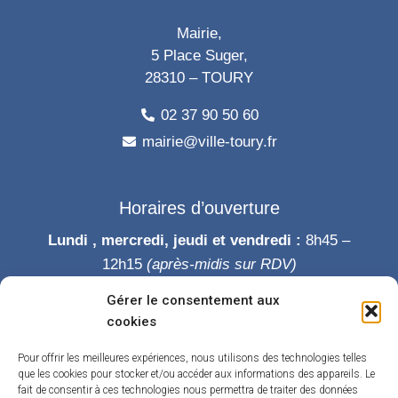
Mairie,
5 Place Suger,
28310 – TOURY
02 37 90 50 60
mairie@ville-toury.fr
Horaires d’ouverture
Lundi , mercredi, jeudi et vendredi :
8h45 –
12h15
(après-midis sur RDV)
Mardi :
8h45-12h15 puis 14h-19h
Gérer le consentement aux
Samedi :
9h-12h
cookies
Permanence des élus le samedi matin
Pour offrir les meilleures expériences, nous utilisons des technologies telles
que les cookies pour stocker et/ou accéder aux informations des appareils. Le
fait de consentir à ces technologies nous permettra de traiter des données