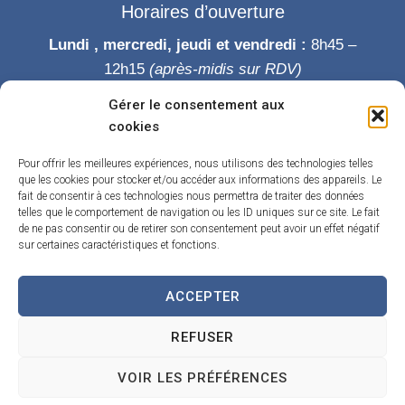
Horaires d’ouverture
Lundi , mercredi, jeudi et vendredi :
8h45 –
12h15
(après-midis sur RDV)
Mardi :
8h45-12h15 puis 14h-19h
Gérer le consentement aux
Samedi :
9h-12h
cookies
Permanence des élus le samedi matin
Pour offrir les meilleures expériences, nous utilisons des technologies telles
que les cookies pour stocker et/ou accéder aux informations des appareils. Le
fait de consentir à ces technologies nous permettra de traiter des données
telles que le comportement de navigation ou les ID uniques sur ce site. Le fait
de ne pas consentir ou de retirer son consentement peut avoir un effet négatif
sur certaines caractéristiques et fonctions.
ACCEPTER
Accueil
Accessibilité
Contact
Confidentialité
REFUSER
Mentions légales
Traitement de données personnelles
Plan du site
VOIR LES PRÉFÉRENCES