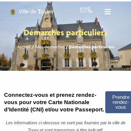
contenu
principal
Démarches particuliers
Accueil
/
Mes démarches
/
Démarches particuliers
Connectez-vous et prenez rendez-
Prendre
vous pour votre Carte Nationale
rendez-
vous
d’Identité (CNI) et/ou votre Passeport.
Les informations ci-dessous ne sont pas fournies par la ville de
Toury et sont transmises à titre indicatif.