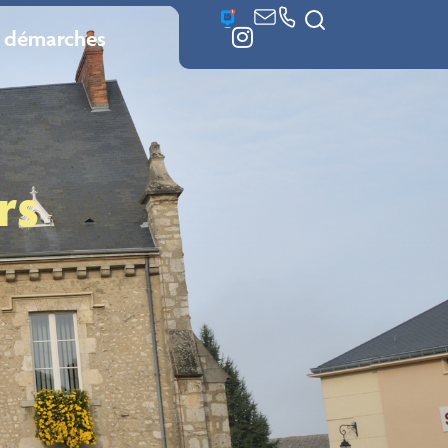
 démarches
rs