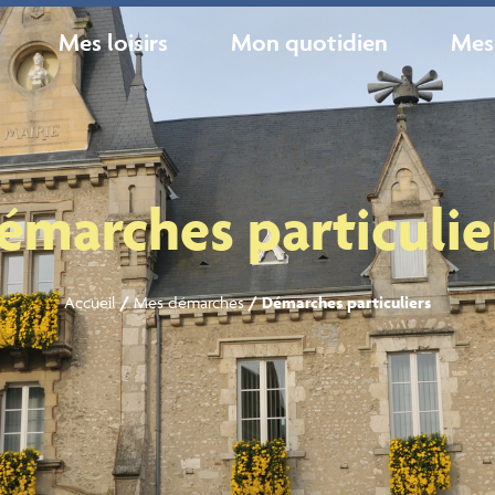
Mes loisirs
Mon quotidien
Mes
émarches particulie
Accueil
/
Mes démarches
/
Démarches particuliers