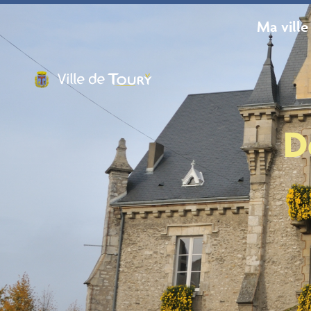
contenu
principal
Ma ville
D