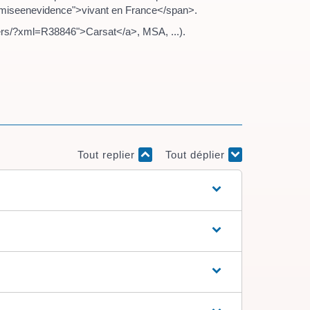
="miseenevidence">vivant en France</span>.
liers/?xml=R38846">Carsat</a>, MSA, ...).
Tout replier
Tout déplier