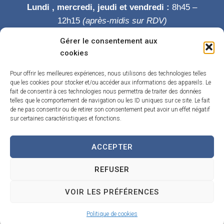
Lundi , mercredi, jeudi et vendredi :
8h45 –
12h15
(après-midis sur RDV)
Mardi :
8h45-12h15 puis 14h-19h
Gérer le consentement aux
Samedi :
9h-12h
cookies
Permanence des élus le samedi matin
Pour offrir les meilleures expériences, nous utilisons des technologies telles
que les cookies pour stocker et/ou accéder aux informations des appareils. Le
fait de consentir à ces technologies nous permettra de traiter des données
telles que le comportement de navigation ou les ID uniques sur ce site. Le fait
de ne pas consentir ou de retirer son consentement peut avoir un effet négatif
sur certaines caractéristiques et fonctions.
ACCEPTER
Accueil
Accessibilité
Contact
Confidentialité
REFUSER
Mentions légales
Traitement de données personnelles
Plan du site
VOIR LES PRÉFÉRENCES
Propulsé par Utopia
(sites internet de collectivités & GRC/GRU)
Politique de cookies