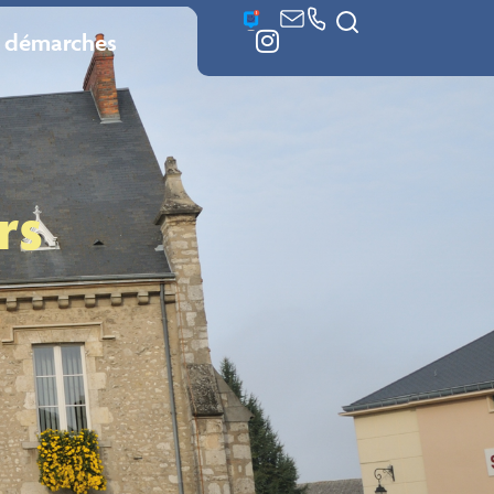
 démarches
rs