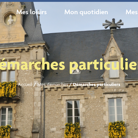
Mes loisirs
Mon quotidien
Mes
émarches particulie
Accueil
/
Mes démarches
/
Démarches particuliers