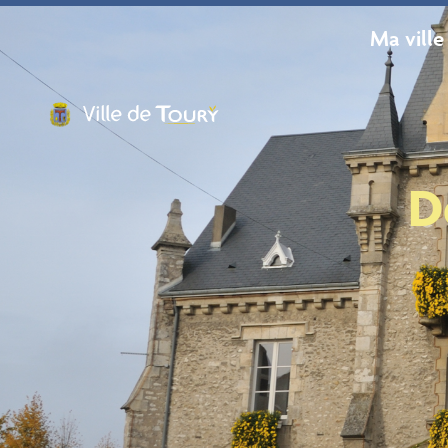
contenu
principal
Ma ville
D