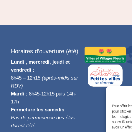
Horaires d’ouverture (été)
Lundi , mercredi, jeudi et
vendredi :
8h45 – 12h15
(après-midis sur
RDV)
Mardi :
8h45-12h15 puis 14h-
17h
Pour offrir l
Fermeture les samedis
pour stocker 
technologies
Pas de permanence des élus
ou les ID uni
durant l’été
avoir un effe