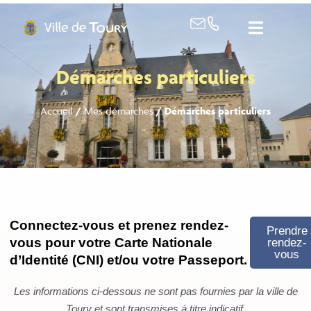
contenu
principal
Démarches particuliers
Accueil
/
Mes démarches
/
Démarches particuliers
Connectez-vous et prenez rendez-
Prendre
vous pour votre Carte Nationale
rendez-
vous
d’Identité (CNI) et/ou votre Passeport.
Les informations ci-dessous ne sont pas fournies par la ville de
Toury et sont transmises à titre indicatif.