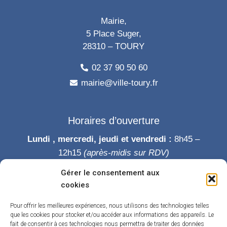
Mairie,
5 Place Suger,
28310 – TOURY
02 37 90 50 60
mairie@ville-toury.fr
Horaires d’ouverture
Lundi , mercredi, jeudi et vendredi :
8h45 –
12h15
(après-midis sur RDV)
Mardi :
8h45-12h15 puis 14h-19h
Gérer le consentement aux
Samedi :
9h-12h
cookies
Permanence des élus le samedi matin
Pour offrir les meilleures expériences, nous utilisons des technologies telles
que les cookies pour stocker et/ou accéder aux informations des appareils. Le
fait de consentir à ces technologies nous permettra de traiter des données