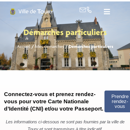
contenu
principal
Démarches particuliers
Accueil
/
Mes démarches
/
Démarches particuliers
Connectez-vous et prenez rendez-
Prendre
vous pour votre Carte Nationale
rendez-
vous
d’Identité (CNI) et/ou votre Passeport.
Les informations ci-dessous ne sont pas fournies par la ville de
Toury et sont transmises à titre indicatif.