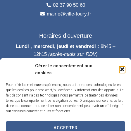
02 37 90 50 60
mairie@ville-toury.fr
Horaires d’ouverture
Lundi , mercredi, jeudi et vendredi :
8h45 –
12h15
(après-midis sur RDV)
Mardi :
8h45-12h15 puis 14h-19h
Gérer le consentement aux
Samedi :
9h-12h
cookies
Permanence des élus le samedi matin
Pour offrir les meilleures expériences, nous utilisons des technologies telles
que les cookies pour stocker et/ou accéder aux informations des appareils. Le
fait de consentir à ces technologies nous permettra de traiter des données
telles que le comportement de navigation ou les ID uniques sur ce site. Le fait
de ne pas consentir ou de retirer son consentement peut avoir un effet négatif
sur certaines caractéristiques et fonctions.
ACCEPTER
Accueil
Accessibilité
Contact
Confidentialité