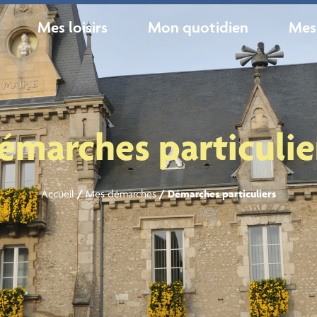
Mes loisirs
Mon quotidien
Mes
émarches particulie
Accueil
/
Mes démarches
/
Démarches particuliers