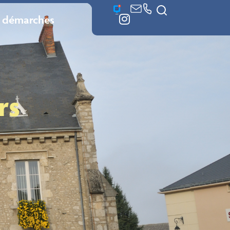
 démarches
rs