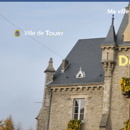
contenu
principal
Ma ville
D