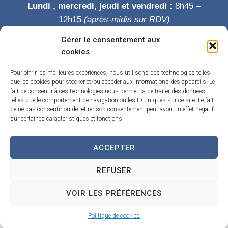
Lundi , mercredi, jeudi et vendredi :
8h45 –
12h15
(après-midis sur RDV)
Mardi :
8h45-12h15 puis 14h-19h
Gérer le consentement aux
Samedi :
9h-12h
cookies
Permanence des élus le samedi matin
Pour offrir les meilleures expériences, nous utilisons des technologies telles
que les cookies pour stocker et/ou accéder aux informations des appareils. Le
fait de consentir à ces technologies nous permettra de traiter des données
telles que le comportement de navigation ou les ID uniques sur ce site. Le fait
de ne pas consentir ou de retirer son consentement peut avoir un effet négatif
sur certaines caractéristiques et fonctions.
ACCEPTER
Accueil
Accessibilité
Contact
Confidentialité
REFUSER
Mentions légales
Traitement de données personnelles
Plan du site
VOIR LES PRÉFÉRENCES
Propulsé par Utopia
(sites internet de collectivités & GRC/GRU)
Politique de cookies