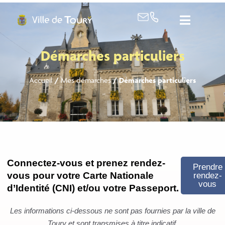
contenu
principal
Démarches particuliers
Accueil
/
Mes démarches
/
Démarches particuliers
Connectez-vous et prenez rendez-
Prendre
vous pour votre Carte Nationale
rendez-
vous
d’Identité (CNI) et/ou votre Passeport.
Les informations ci-dessous ne sont pas fournies par la ville de
Toury et sont transmises à titre indicatif.