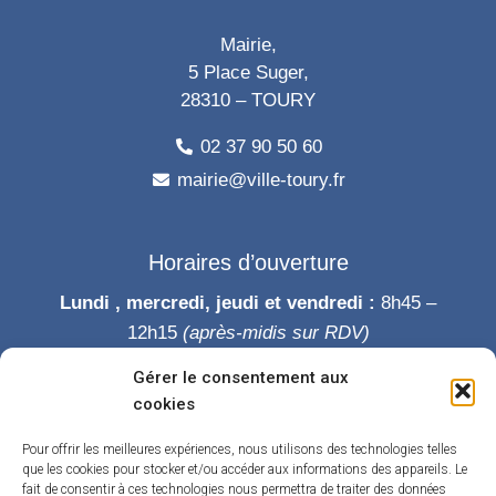
Mairie,
5 Place Suger,
28310 – TOURY
02 37 90 50 60
mairie@ville-toury.fr
Horaires d’ouverture
Lundi , mercredi, jeudi et vendredi :
8h45 –
12h15
(après-midis sur RDV)
Mardi :
8h45-12h15 puis 14h-19h
Gérer le consentement aux
Samedi :
9h-12h
cookies
Permanence des élus le samedi matin
Pour offrir les meilleures expériences, nous utilisons des technologies telles
que les cookies pour stocker et/ou accéder aux informations des appareils. Le
fait de consentir à ces technologies nous permettra de traiter des données