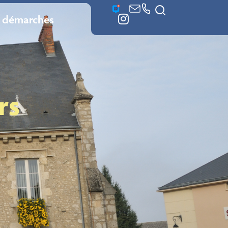
 démarches
rs