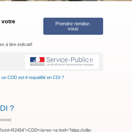
 votre
Prendre rendez-
vous
à titre indicatif.
un CDD est-il requalifié en CDI ?
CDI ?
nistre)
rs/?xml=R2454">CDD</a>en <a href="https://ville-