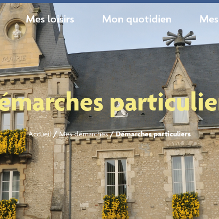
Mes loisirs
Mon quotidien
Mes
émarches particulie
Accueil
/
Mes démarches
/
Démarches particuliers