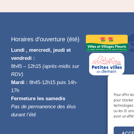
Horaires d’ouverture (été)
Lundi , mercredi, jeudi et
vendredi :
8h45 – 12h15
(après-midis sur
RDV)
Mardi :
8h45-12h15 puis 14h-
17h
Pour offrir l
Fermeture les samedis
pour stocker 
technologies
Pas de permanence des élus
ou les ID uni
durant l’été
avoir un effe
ACC