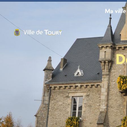
contenu
principal
Ma ville
D