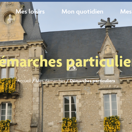
Mes loisirs
Mon quotidien
Mes
émarches particulie
Accueil
/
Mes démarches
/
Démarches particuliers