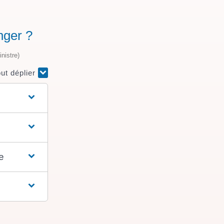
nger ?
nistre)
ut déplier
e