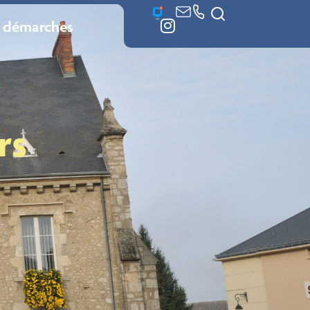
 démarches
rs