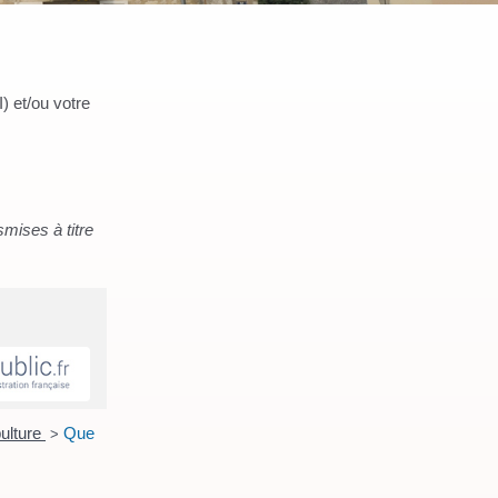
) et/ou votre
smises à titre
ulture
Que
>