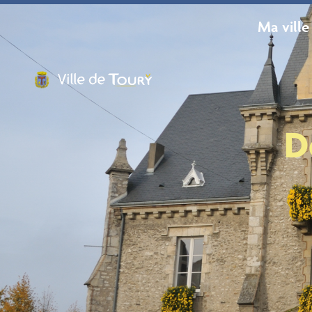
contenu
principal
Ma ville
D