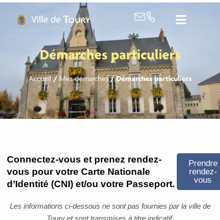
contenu
principal
Démarches particuliers
Accueil
/
Mes démarches
/
Démarches particuliers
Connectez-vous et prenez rendez-
Prendre
vous pour votre Carte Nationale
rendez-
vous
d’Identité (CNI) et/ou votre Passeport.
Les informations ci-dessous ne sont pas fournies par la ville de
Toury et sont transmises à titre indicatif.