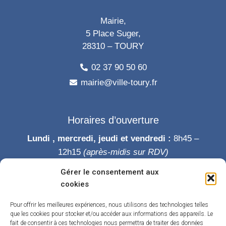
Mairie,
5 Place Suger,
28310 – TOURY
02 37 90 50 60
mairie@ville-toury.fr
Horaires d’ouverture
Lundi , mercredi, jeudi et vendredi :
8h45 –
12h15
(après-midis sur RDV)
Mardi :
8h45-12h15 puis 14h-19h
Gérer le consentement aux
Samedi :
9h-12h
cookies
Permanence des élus le samedi matin
Pour offrir les meilleures expériences, nous utilisons des technologies telles
que les cookies pour stocker et/ou accéder aux informations des appareils. Le
fait de consentir à ces technologies nous permettra de traiter des données