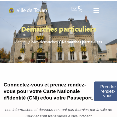
contenu
principal
Démarches particuliers
Accueil
/
Mes démarches
/
Démarches particuliers
Connectez-vous et prenez rendez-
Prendre
vous pour votre Carte Nationale
rendez-
vous
d’Identité (CNI) et/ou votre Passeport.
Les informations ci-dessous ne sont pas fournies par la ville de
Toury et sont transmises à titre indicatif.