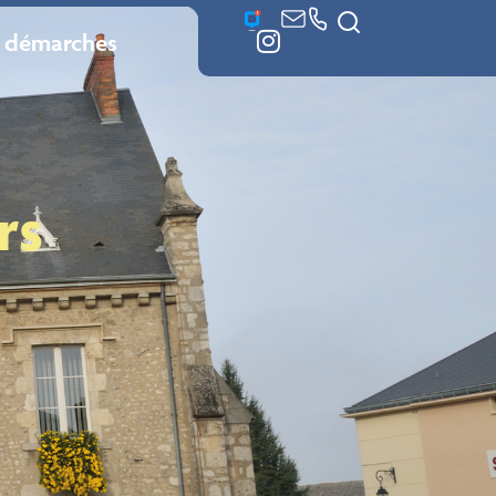
 démarches
rs