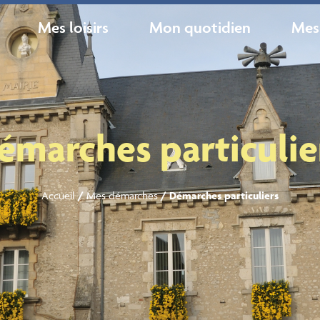
Mes loisirs
Mon quotidien
Mes
émarches particulie
Accueil
/
Mes démarches
/
Démarches particuliers