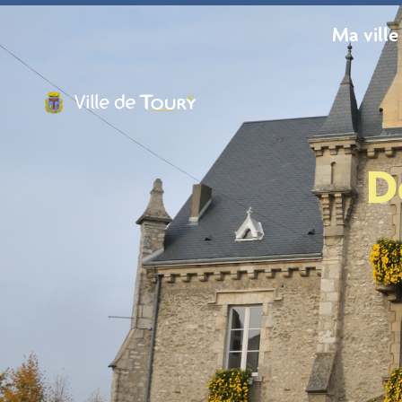
contenu
principal
Ma ville
D