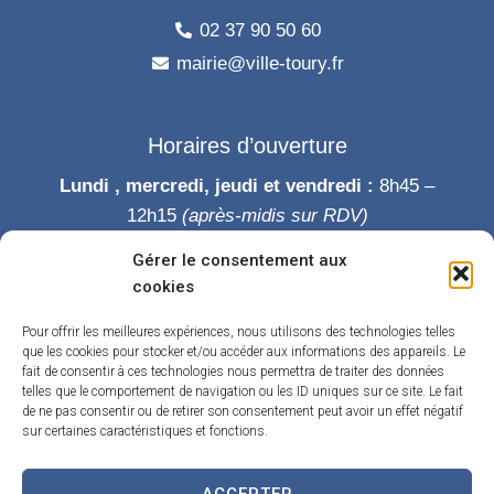
02 37 90 50 60
mairie@ville-toury.fr
Horaires d’ouverture
Lundi , mercredi, jeudi et vendredi :
8h45 –
12h15
(après-midis sur RDV)
Mardi :
8h45-12h15 puis 14h-19h
Gérer le consentement aux
Samedi :
9h-12h
cookies
Permanence des élus le samedi matin
Pour offrir les meilleures expériences, nous utilisons des technologies telles
que les cookies pour stocker et/ou accéder aux informations des appareils. Le
fait de consentir à ces technologies nous permettra de traiter des données
telles que le comportement de navigation ou les ID uniques sur ce site. Le fait
de ne pas consentir ou de retirer son consentement peut avoir un effet négatif
sur certaines caractéristiques et fonctions.
ACCEPTER