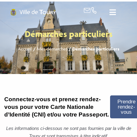
contenu
principal
Démarches particuliers
Accueil
/
Mes démarches
/
Démarches particuliers
Connectez-vous et prenez rendez-
Prendre
vous pour votre Carte Nationale
rendez-
vous
d’Identité (CNI) et/ou votre Passeport.
Les informations ci-dessous ne sont pas fournies par la ville de
Toury et sont transmises à titre indicatif.