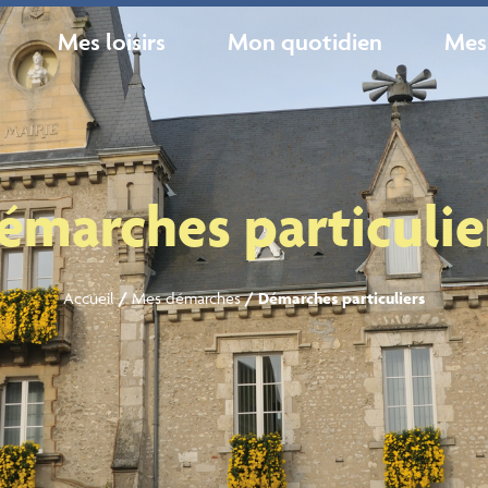
Mes loisirs
Mon quotidien
Mes
émarches particulie
Accueil
/
Mes démarches
/
Démarches particuliers