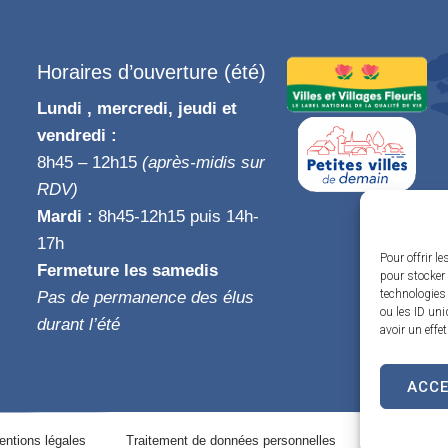
Horaires d’ouverture (été)
Lundi , mercredi, jeudi et
vendredi :
8h45 – 12h15
(après-midis sur
RDV)
Mardi :
8h45-12h15 puis 14h-
17h
Pour offrir l
Fermeture les samedis
pour stocker 
technologies
Pas de permanence des élus
ou les ID uni
durant l’été
avoir un effe
ACC
entions légales
Traitement de données personnelles
Plan du site