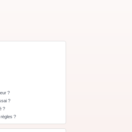
yeur ?
ssai ?
é ?
règles ?