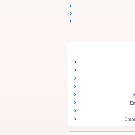
Un
Em
Embau