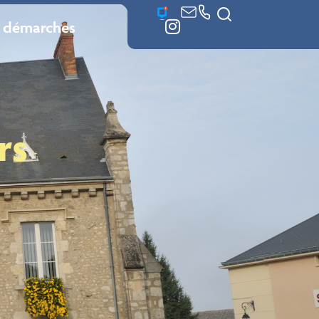
 démarches
rs