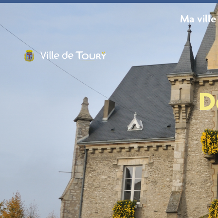
contenu
principal
Ma ville
D