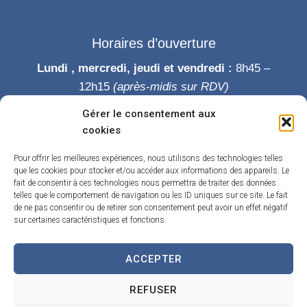
Horaires d’ouverture
Lundi , mercredi, jeudi et vendredi :
8h45 –
12h15
(après-midis sur RDV)
Mardi :
8h45-12h15 puis 14h-19h
Gérer le consentement aux
Samedi :
9h-12h
cookies
Permanence des élus le samedi matin
Pour offrir les meilleures expériences, nous utilisons des technologies telles
que les cookies pour stocker et/ou accéder aux informations des appareils. Le
fait de consentir à ces technologies nous permettra de traiter des données
telles que le comportement de navigation ou les ID uniques sur ce site. Le fait
de ne pas consentir ou de retirer son consentement peut avoir un effet négatif
sur certaines caractéristiques et fonctions.
ACCEPTER
Accueil
Accessibilité
Contact
Confidentialité
REFUSER
Mentions légales
Traitement de données personnelles