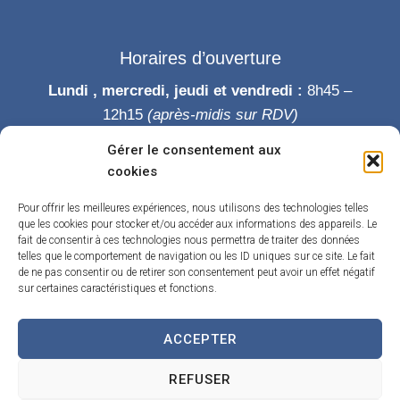
Horaires d’ouverture
Lundi , mercredi, jeudi et vendredi :
8h45 –
12h15
(après-midis sur RDV)
Mardi :
8h45-12h15 puis 14h-19h
Gérer le consentement aux
Samedi :
9h-12h
cookies
Permanence des élus le samedi matin
Pour offrir les meilleures expériences, nous utilisons des technologies telles
que les cookies pour stocker et/ou accéder aux informations des appareils. Le
fait de consentir à ces technologies nous permettra de traiter des données
telles que le comportement de navigation ou les ID uniques sur ce site. Le fait
de ne pas consentir ou de retirer son consentement peut avoir un effet négatif
sur certaines caractéristiques et fonctions.
ACCEPTER
Accueil
Accessibilité
Contact
Confidentialité
REFUSER
Mentions légales
Traitement de données personnelles