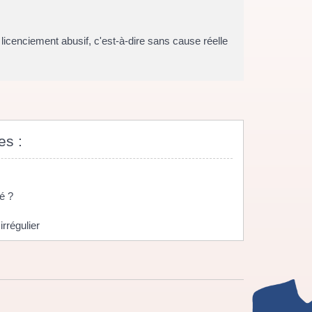
icenciement abusif, c'est-à-dire sans cause réelle
es :
é ?
rrégulier