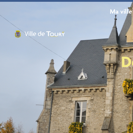
contenu
principal
Ma ville
D