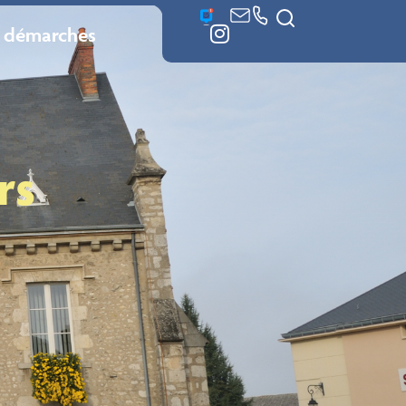
 démarches
rs