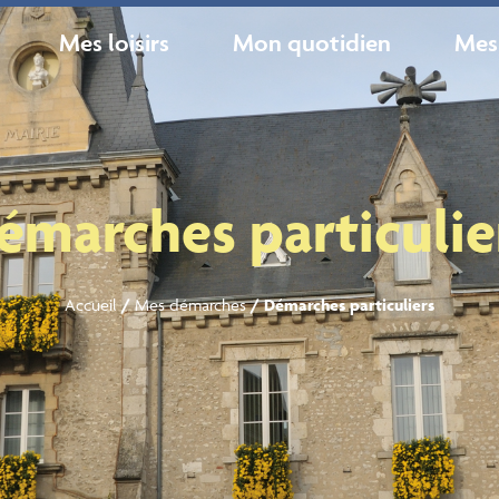
Mes loisirs
Mon quotidien
Mes
émarches particulie
Accueil
/
Mes démarches
/
Démarches particuliers