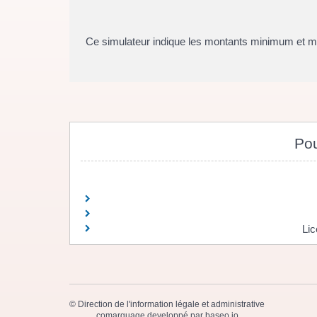
Ce simulateur indique les montants minimum et max
Pou
Lic
©
Direction de l'information légale et administrative
comarquage developpé par
baseo.io